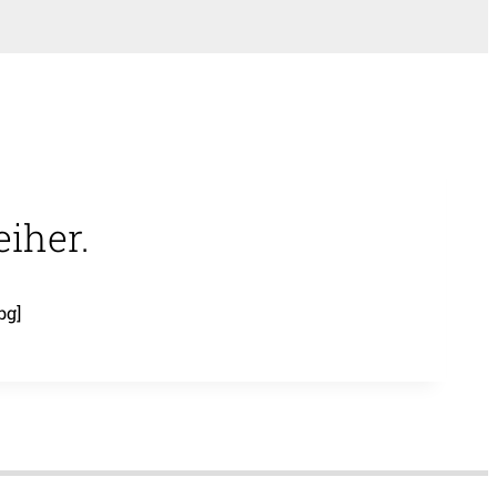
iher.
bg]