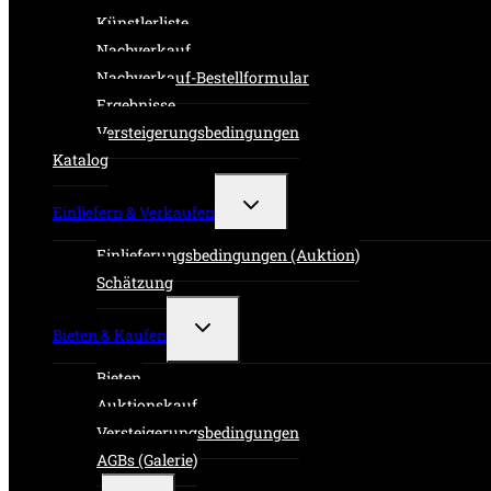
Künstlerliste
Nachverkauf
Nachverkauf-Bestellformular
Ergebnisse
Versteigerungsbedingungen
Katalog
Untermenü
Einliefern & Verkaufen
umschalten
Einlieferungsbedingungen (Auktion)
Schätzung
Untermenü
Bieten & Kaufen
umschalten
Bieten
Auktionskauf
Versteigerungsbedingungen
AGBs (Galerie)