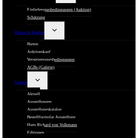
Einlieferungsbedingungen (Auktion)
Schätzung
Untermenü
Bieten & Kaufen
umschalten
Bieten
Auktionskauf
Versteigerungsbedingungen
AGBs (Galerie)
Untermenü
Galerie
umschalten
Aktuell
Ausstellungen
Ausstellungskatalog
Bestellformular Ausstellung
Hans Richard von Volkmann
Editionen