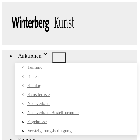
Zum
Inhalt
springen
Auktionen
Termine
Bieten
Katalog
Künstlerliste
Nachverkauf
Nachverkauf-Bestellformular
Ergebnisse
Versteigerungsbedingungen
Katalog