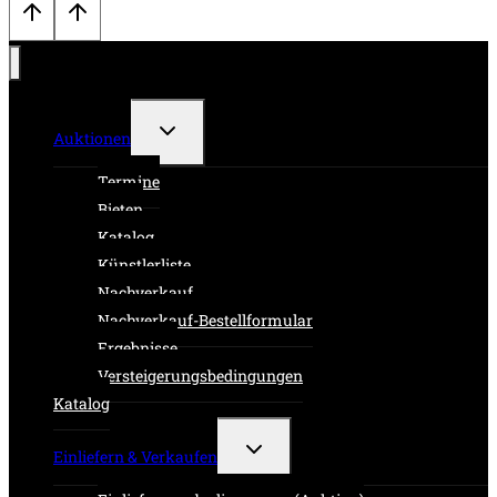
Untermenü
Auktionen
umschalten
Termine
Bieten
Katalog
Künstlerliste
Nachverkauf
Nachverkauf-Bestellformular
Ergebnisse
Versteigerungsbedingungen
Katalog
Untermenü
Einliefern & Verkaufen
umschalten