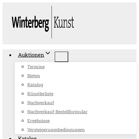
Zum
Inhalt
springen
Auktionen
Termine
Bieten
Katalog
Künstlerliste
Nachverkauf
Nachverkauf-Bestellformular
Ergebnisse
Versteigerungsbedingungen
Katalog