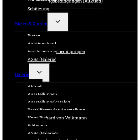
Einlieferungsbedingungen (Auktion)
Schätzung
Untermenü
Bieten & Kaufen
umschalten
Bieten
Auktionskauf
Versteigerungsbedingungen
AGBs (Galerie)
Untermenü
Galerie
umschalten
Aktuell
Ausstellungen
Ausstellungskatalog
Bestellformular Ausstellung
Hans Richard von Volkmann
Editionen
AGBs (Galerie)s