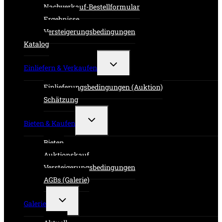
Nachverkauf-Bestellformular
Ergebnisse
Versteigerungsbedingungen
Katalog
Untermenü
Einliefern & Verkaufen
umschalten
Einlieferungsbedingungen (Auktion)
Schätzung
Untermenü
Bieten & Kaufen
umschalten
Bieten
Auktionskauf
Versteigerungsbedingungen
AGBs (Galerie)
Untermenü
Galerie
umschalten