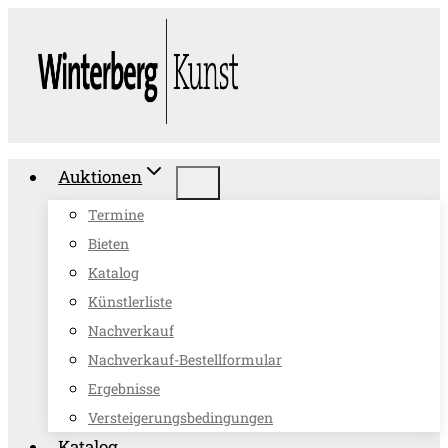
Zum
Inhalt
springen
Auktionen
Termine
Bieten
Katalog
Künstlerliste
Nachverkauf
Nachverkauf-Bestellformular
Ergebnisse
Versteigerungsbedingungen
Katalog