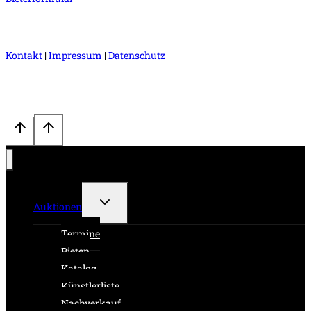
Kontakt
|
Impressum
|
Datenschutz
Untermenü
Auktionen
umschalten
Termine
Bieten
Katalog
Künstlerliste
Nachverkauf