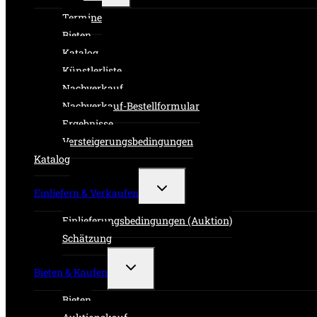
Termine
Bieten
Katalog
Künstlerliste
Nachverkauf
Nachverkauf-Bestellformular
Ergebnisse
Versteigerungsbedingungen
Katalog
Untermenü
Einliefern & Verkaufen
umschalten
Einlieferungsbedingungen (Auktion)
Schätzung
Untermenü
Bieten & Kaufen
umschalten
Bieten