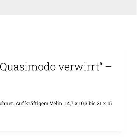
„Quasimodo verwirrt“ –
et. Auf kräftigem Vélin. 14,7 x 10,3 bis 21 x 15