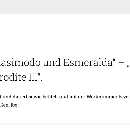
uasimodo und Esmeralda“ – 
dite III“.
 und datiert sowie betitelt und mit der Werknummer bezeichn
ßen. [bg]