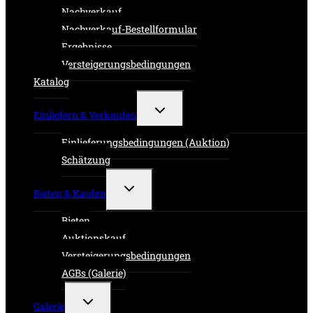
Nachverkauf
Nachverkauf-Bestellformular
Ergebnisse
Versteigerungsbedingungen
Katalog
Untermenü
Einliefern & Verkaufen
umschalten
Einlieferungsbedingungen (Auktion)
Schätzung
Untermenü
Bieten & Kaufen
umschalten
Bieten
Auktionskauf
Versteigerungsbedingungen
AGBs (Galerie)
Untermenü
Galerie
umschalten