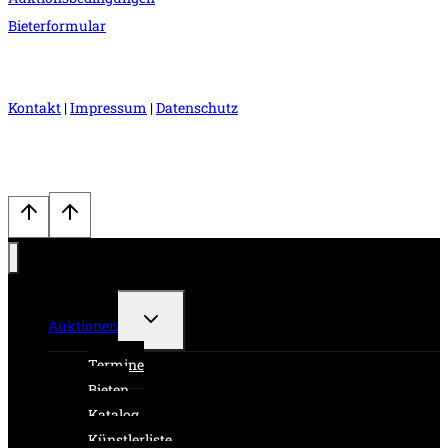
Bieterformular
Kontakt
|
Impressum
|
Datenschutz
Untermenü
Auktionen
umschalten
Termine
Bieten
Katalog
Künstlerliste