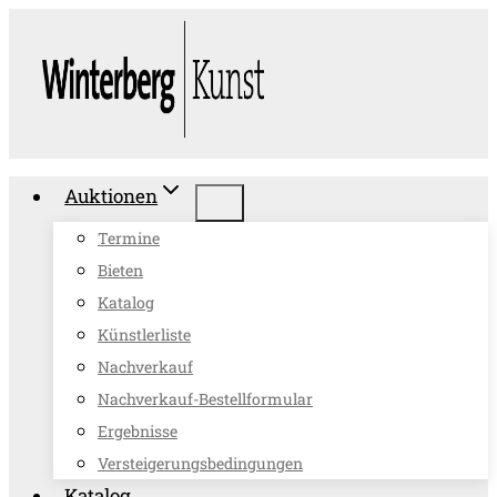
Zum
Inhalt
springen
Auktionen
Termine
Bieten
Katalog
Künstlerliste
Nachverkauf
Nachverkauf-Bestellformular
Ergebnisse
Versteigerungsbedingungen
Katalog