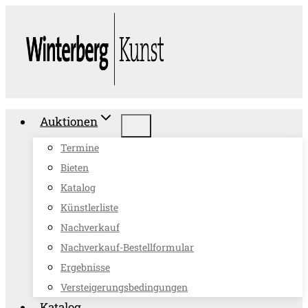
Zum
Inhalt
springen
Auktionen
Termine
Bieten
Katalog
Künstlerliste
Nachverkauf
Nachverkauf-Bestellformular
Ergebnisse
Versteigerungsbedingungen
Katalog