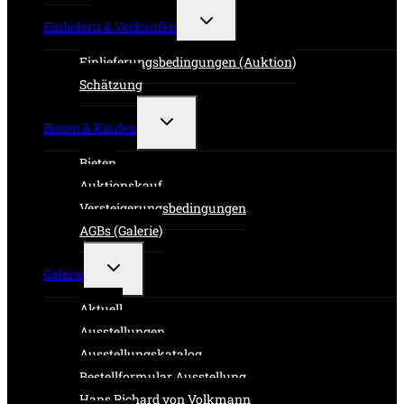
Untermenü
Einliefern & Verkaufen
umschalten
Einlieferungsbedingungen (Auktion)
Schätzung
Untermenü
Bieten & Kaufen
umschalten
Bieten
Auktionskauf
Versteigerungsbedingungen
AGBs (Galerie)
Untermenü
Galerie
umschalten
Aktuell
Ausstellungen
Ausstellungskatalog
Bestellformular Ausstellung
Hans Richard von Volkmann