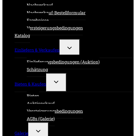
Nachverkauf
Nachverkauf-Bestellformular
Ergebnisse
Versteigerungsbedingungen
Katalog
Untermenü
Einliefern & Verkaufen
umschalten
Einlieferungsbedingungen (Auktion)
Schätzung
Untermenü
Bieten & Kaufen
umschalten
Bieten
Auktionskauf
Versteigerungsbedingungen
AGBs (Galerie)
Untermenü
Galerie
umschalten