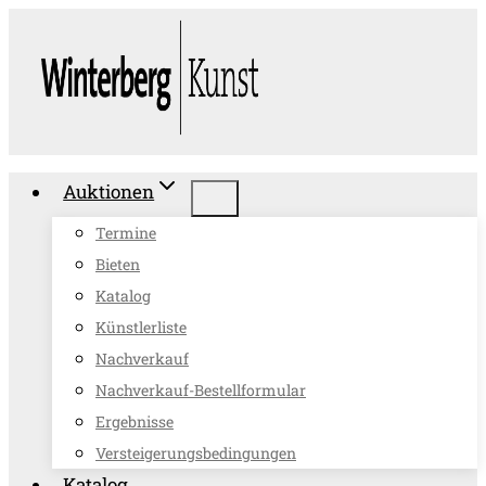
Zum
Inhalt
springen
Auktionen
Termine
Bieten
Katalog
Künstlerliste
Nachverkauf
Nachverkauf-Bestellformular
Ergebnisse
Versteigerungsbedingungen
Katalog