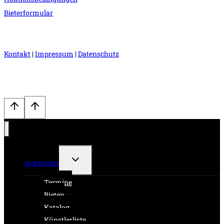
Bieterformular
Kontakt
|
Impressum
|
Datenschutz
Untermenü
Auktionen
umschalten
Termine
Bieten
Katalog
Künstlerliste