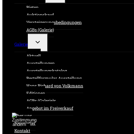
Bieten
Auktionskauf
Versteigerungsbedingungen
AGBs (Galerie)
Untermenü
Galerie
umschalten
Aktuell
Ausstellungen
Ausstellungskatalog
Bestellformular Ausstellung
Hans Richard von Volkmann
Editionen
AGBs (Galerie)s
Angebot im Freiverkauf
Über uns
Newsletter
Kontakt