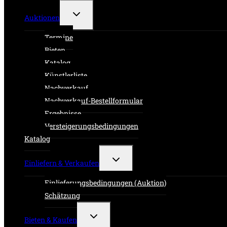
Untermenü
Auktionen
umschalten
Termine
Bieten
Katalog
Künstlerliste
Nachverkauf
Nachverkauf-Bestellformular
Ergebnisse
Versteigerungsbedingungen
Katalog
Untermenü
Einliefern & Verkaufen
umschalten
Einlieferungsbedingungen (Auktion)
Schätzung
Untermenü
Bieten & Kaufen
umschalten