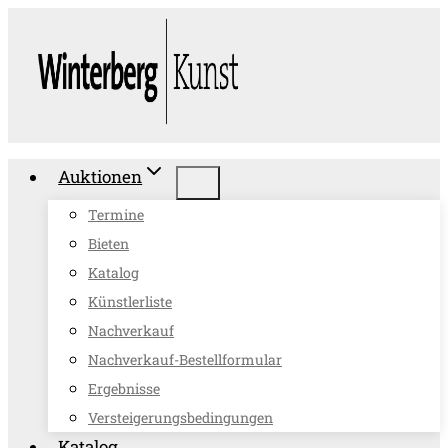
Zum
Inhalt
springen
Auktionen
Termine
Bieten
Katalog
Künstlerliste
Nachverkauf
Nachverkauf-Bestellformular
Ergebnisse
Versteigerungsbedingungen
Katalog