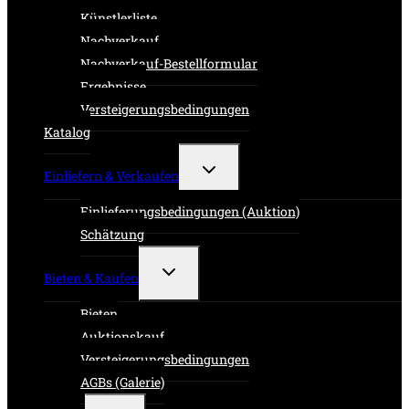
Künstlerliste
Nachverkauf
Nachverkauf-Bestellformular
Ergebnisse
Versteigerungsbedingungen
Katalog
Untermenü
Einliefern & Verkaufen
umschalten
Einlieferungsbedingungen (Auktion)
Schätzung
Untermenü
Bieten & Kaufen
umschalten
Bieten
Auktionskauf
Versteigerungsbedingungen
AGBs (Galerie)