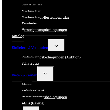
Künstlerliste
Nachverkauf
Nachverkauf-Bestellformular
Ergebnisse
Versteigerungsbedingungen
Katalog
Untermenü
Einliefern & Verkaufen
umschalten
Einlieferungsbedingungen (Auktion)
Schätzung
Untermenü
Bieten & Kaufen
umschalten
Bieten
Auktionskauf
Versteigerungsbedingungen
AGBs (Galerie)