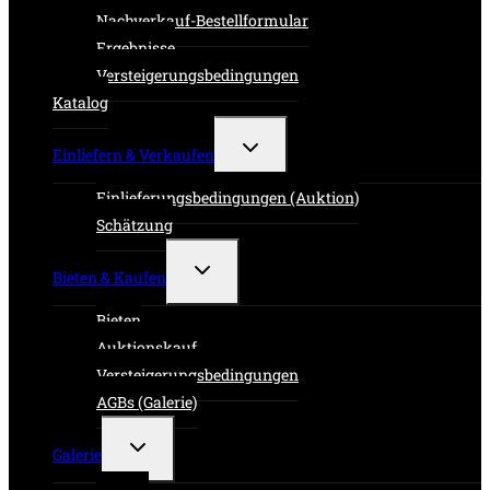
Nachverkauf-Bestellformular
Ergebnisse
Versteigerungsbedingungen
Katalog
Untermenü
Einliefern & Verkaufen
umschalten
Einlieferungsbedingungen (Auktion)
Schätzung
Untermenü
Bieten & Kaufen
umschalten
Bieten
Auktionskauf
Versteigerungsbedingungen
AGBs (Galerie)
Untermenü
Galerie
umschalten