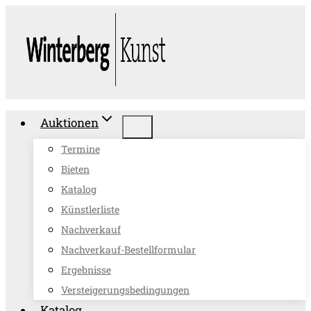
Zum
Inhalt
springen
Auktionen
Termine
Bieten
Katalog
Künstlerliste
Nachverkauf
Nachverkauf-Bestellformular
Ergebnisse
Versteigerungsbedingungen
Katalog