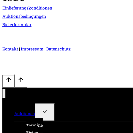
Einlieferungskonditionen
Auktionsbedingungen
Bieterformular
Kontakt
|
Impressum
|
Datenschutz
Untermenü
Auktionen
umschalten
Termine
Bieten