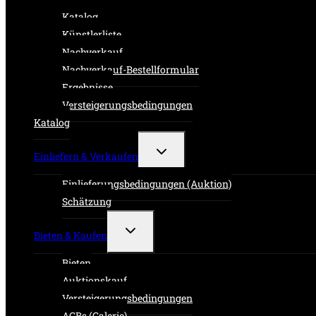
Katalog
Künstlerliste
Nachverkauf
Nachverkauf-Bestellformular
Ergebnisse
Versteigerungsbedingungen
Katalog
Untermenü
Einliefern & Verkaufen
umschalten
Einlieferungsbedingungen (Auktion)
Schätzung
Untermenü
Bieten & Kaufen
umschalten
Bieten
Auktionskauf
Versteigerungsbedingungen
AGBs (Galerie)