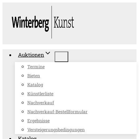
Zum
Inhalt
springen
Auktionen
Termine
Bieten
Katalog
Künstlerliste
Nachverkauf
Nachverkauf-Bestellformular
Ergebnisse
Versteigerungsbedingungen
Katalog