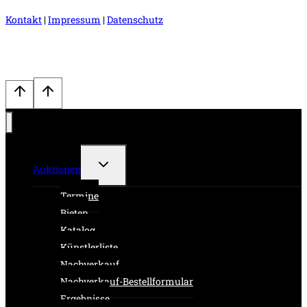
Kontakt
|
Impressum
|
Datenschutz
Untermenü
Auktionen
umschalten
Termine
Bieten
Katalog
Künstlerliste
Nachverkauf
Nachverkauf-Bestellformular
Ergebnisse