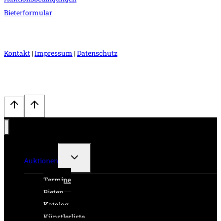
Bieterformular
Kontakt
|
Impressum
|
Datenschutz
Untermenü
Auktionen
umschalten
Termine
Bieten
Katalog
Künstlerliste