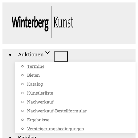
Zum
Inhalt
springen
Auktionen
Termine
Bieten
Katalog
Künstlerliste
Nachverkauf
Nachverkauf-Bestellformular
Ergebnisse
Versteigerungsbedingungen
Katalog