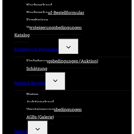
Nachverkauf
Nachverkauf-Bestellformular
Ergebnisse
Versteigerungsbedingungen
Katalog
Untermenü
Einliefern & Verkaufen
umschalten
Einlieferungsbedingungen (Auktion)
Schätzung
Untermenü
Bieten & Kaufen
umschalten
Bieten
Auktionskauf
Versteigerungsbedingungen
AGBs (Galerie)
Untermenü
Galerie
umschalten