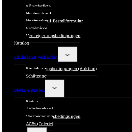
Künstlerliste
Nachverkauf
Nachverkauf-Bestellformular
Ergebnisse
Versteigerungsbedingungen
Katalog
Untermenü
Einliefern & Verkaufen
umschalten
Einlieferungsbedingungen (Auktion)
Schätzung
Untermenü
Bieten & Kaufen
umschalten
Bieten
Auktionskauf
Versteigerungsbedingungen
AGBs (Galerie)