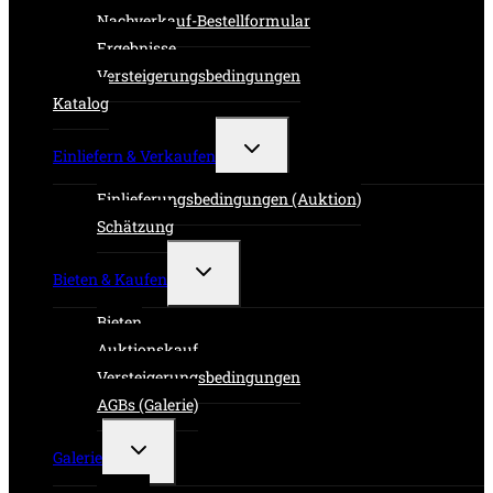
Nachverkauf-Bestellformular
Ergebnisse
Versteigerungsbedingungen
Katalog
Untermenü
Einliefern & Verkaufen
umschalten
Einlieferungsbedingungen (Auktion)
Schätzung
Untermenü
Bieten & Kaufen
umschalten
Bieten
Auktionskauf
Versteigerungsbedingungen
AGBs (Galerie)
Untermenü
Galerie
umschalten