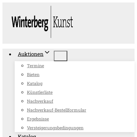
Zum
Inhalt
springen
Auktionen
Termine
Bieten
Katalog
Künstlerliste
Nachverkauf
Nachverkauf-Bestellformular
Ergebnisse
Versteigerungsbedingungen
Katalog