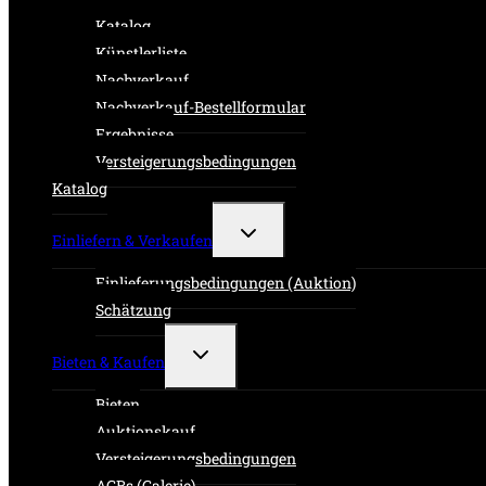
Katalog
Künstlerliste
Nachverkauf
Nachverkauf-Bestellformular
Ergebnisse
Versteigerungsbedingungen
Katalog
Untermenü
Einliefern & Verkaufen
umschalten
Einlieferungsbedingungen (Auktion)
Schätzung
Untermenü
Bieten & Kaufen
umschalten
Bieten
Auktionskauf
Versteigerungsbedingungen
AGBs (Galerie)