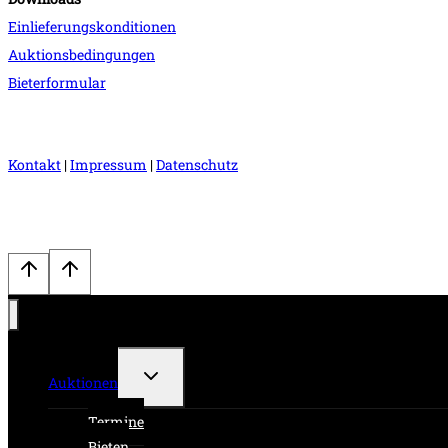
Einlieferungskonditionen
Auktionsbedingungen
Bieterformular
Kontakt
|
Impressum
|
Datenschutz
Untermenü
Auktionen
umschalten
Termine
Bieten