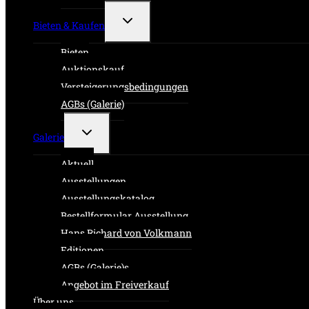
Untermenü
Bieten & Kaufen
umschalten
Bieten
Auktionskauf
Versteigerungsbedingungen
AGBs (Galerie)
Untermenü
Galerie
umschalten
Aktuell
Ausstellungen
Ausstellungskatalog
Bestellformular Ausstellung
Hans Richard von Volkmann
Editionen
AGBs (Galerie)s
Angebot im Freiverkauf
Über uns