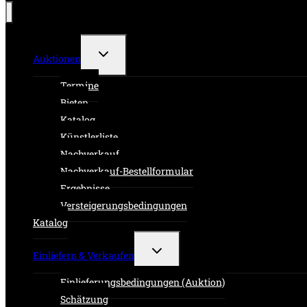
Untermenü
Auktionen
umschalten
Termine
Bieten
Katalog
Künstlerliste
Nachverkauf
Nachverkauf-Bestellformular
Ergebnisse
Versteigerungsbedingungen
Katalog
Untermenü
Einliefern & Verkaufen
umschalten
Einlieferungsbedingungen (Auktion)
Schätzung