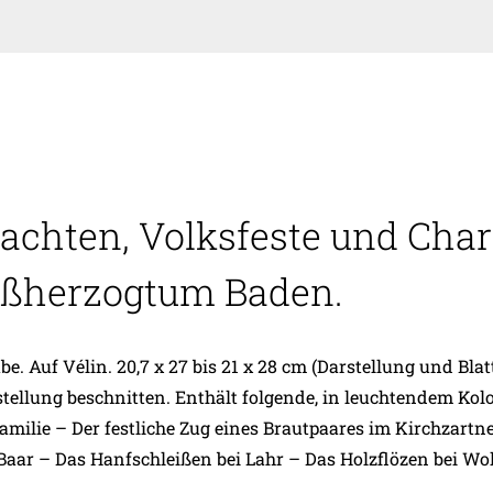
achten, Volksfeste und Char
oßherzogtum Baden.
. Auf Vélin. 20,7 x 27 bis 21 x 28 cm (Darstellung und Bla
stellung beschnitten. Enthält folgende, in leuchtendem Kolo
milie – Der festliche Zug eines Brautpaares im Kirchzart
ar – Das Hanfschleißen bei Lahr – Das Holzflözen bei Wolf