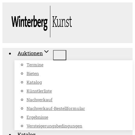
Zum
Inhalt
springen
Auktionen
Termine
Bieten
Katalog
Künstlerliste
Nachverkauf
Nachverkauf-Bestellformular
Ergebnisse
Versteigerungsbedingungen
Katalog