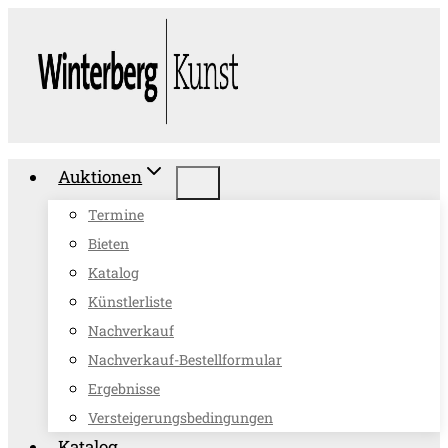
Zum
Inhalt
springen
Auktionen
Termine
Bieten
Katalog
Künstlerliste
Nachverkauf
Nachverkauf-Bestellformular
Ergebnisse
Versteigerungsbedingungen
Katalog