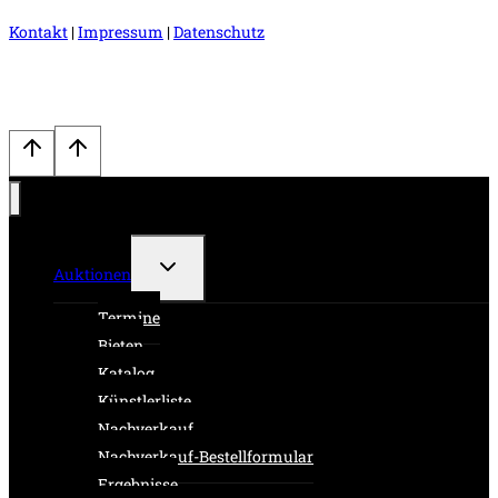
Kontakt
|
Impressum
|
Datenschutz
Untermenü
Auktionen
umschalten
Termine
Bieten
Katalog
Künstlerliste
Nachverkauf
Nachverkauf-Bestellformular
Ergebnisse