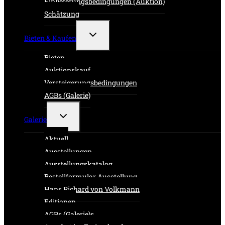
Einlieferungsbedingungen (Auktion)
Schätzung
Untermenü
Bieten & Kaufen
umschalten
Bieten
Auktionskauf
Versteigerungsbedingungen
AGBs (Galerie)
Untermenü
Galerie
umschalten
Aktuell
Ausstellungen
Ausstellungskatalog
Bestellformular Ausstellung
Hans Richard von Volkmann
Editionen
AGBs (Galerie)s