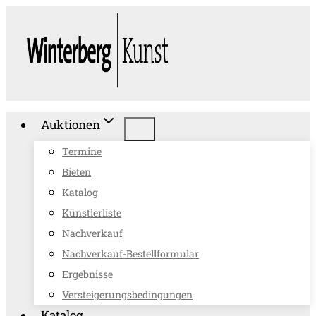
Zum
Inhalt
springen
Auktionen
Termine
Bieten
Katalog
Künstlerliste
Nachverkauf
Nachverkauf-Bestellformular
Ergebnisse
Versteigerungsbedingungen
Katalog