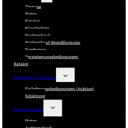
Termine
Bieten
Katalog
Künstlerliste
Nachverkauf
Nachverkauf-Bestellformular
Ergebnisse
Versteigerungsbedingungen
Katalog
Untermenü
Einliefern & Verkaufen
umschalten
Einlieferungsbedingungen (Auktion)
Schätzung
Untermenü
Bieten & Kaufen
umschalten
Bieten
Auktionskauf