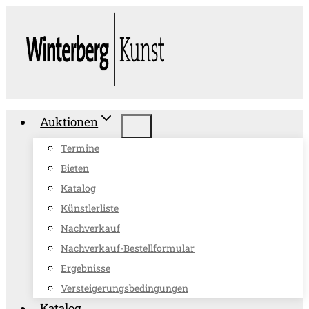
Zum
Inhalt
springen
Auktionen
Termine
Bieten
Katalog
Künstlerliste
Nachverkauf
Nachverkauf-Bestellformular
Ergebnisse
Versteigerungsbedingungen
Katalog