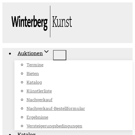
Zum
Inhalt
springen
Auktionen
Termine
Bieten
Katalog
Künstlerliste
Nachverkauf
Nachverkauf-Bestellformular
Ergebnisse
Versteigerungsbedingungen
Katalog