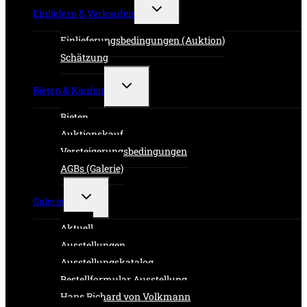
Untermenü
Einliefern & Verkaufen
umschalten
Einlieferungsbedingungen (Auktion)
Schätzung
Untermenü
Bieten & Kaufen
umschalten
Bieten
Auktionskauf
Versteigerungsbedingungen
AGBs (Galerie)
Untermenü
Galerie
umschalten
Aktuell
Ausstellungen
Ausstellungskatalog
Bestellformular Ausstellung
Hans Richard von Volkmann