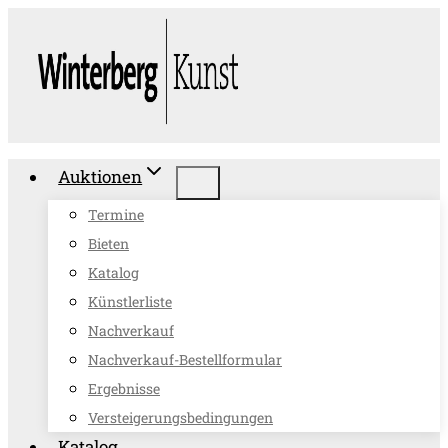
Zum
Inhalt
springen
Auktionen
Termine
Bieten
Katalog
Künstlerliste
Nachverkauf
Nachverkauf-Bestellformular
Ergebnisse
Versteigerungsbedingungen
Katalog