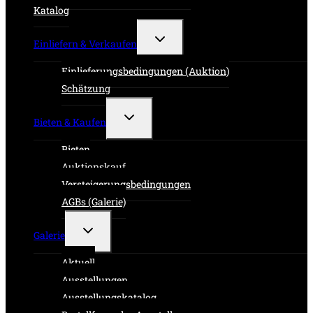
Katalog
Untermenü
Einliefern & Verkaufen
umschalten
Einlieferungsbedingungen (Auktion)
Schätzung
Untermenü
Bieten & Kaufen
umschalten
Bieten
Auktionskauf
Versteigerungsbedingungen
AGBs (Galerie)
Untermenü
Galerie
umschalten
Aktuell
Ausstellungen
Ausstellungskatalog