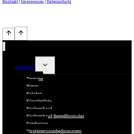
Kontakt
|
Impressum
|
Datenschutz
Untermenü
Auktionen
umschalten
Termine
Bieten
Katalog
Künstlerliste
Nachverkauf
Nachverkauf-Bestellformular
Ergebnisse
Versteigerungsbedingungen