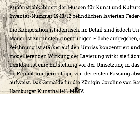
Kupferstichkabinett der Museen für Kunst und Kulturg
Inventar-Nummer 1948/12 befindlichen lavierten Feder
Die Komposition ist identisch; im Detail sind jedoch Un
Mauer ist zugunsten einer ruhigen Fläche aufgegeben, e
Zeichnung ist stärker auf den Umriss konzentriert un
modellierenden Wirkung der Lavierung wirkt sie fläch
Denkbar ist eine Entstehung vor der Umsetzung in das 
im Format nur geringfügig von der ersten Fassung abw
aufweist. Das Gemälde für die Königin Caroline von Bay
Hamburger Kunsthalle)“. MZ IV.