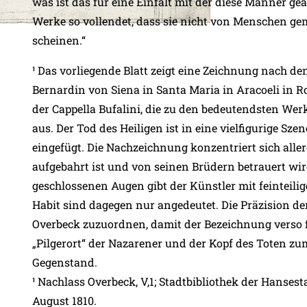
was ist das für eine Einfalt mit der diese Männer ge
Werke so vollendet, dass sie nicht von Menschen ge
scheinen.“
¹ Das vorliegende Blatt zeigt eine Zeichnung nach d
Bernardin von Siena in Santa Maria in Aracoeli in Ro
der Cappella Bufalini, die zu den bedeutendsten We
aus. Der Tod des Heiligen ist in eine vielfigurige Sz
eingefügt. Die Nachzeichnung konzentriert sich aller
aufgebahrt ist und von seinen Brüdern betrauert wir
geschlossenen Augen gibt der Künstler mit feinteili
Habit sind dagegen nur angedeutet. Die Präzision der 
Overbeck zuzuordnen, damit der Bezeichnung verso f
„Pilgerort“ der Nazarener und der Kopf des Toten z
Gegenstand.
¹ Nachlass Overbeck, V,1; Stadtbibliothek der Hansesta
August 1810.