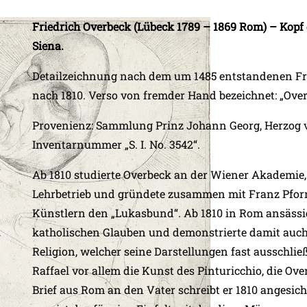
Friedrich Overbeck (Lübeck 1789 – 1869 Rom) – Kopf 
Siena.
Detailzeichnung nach dem um 1485 entstandenen Fres
nach 1810. Verso von fremder Hand bezeichnet: „Overb
Provenienz: Sammlung Prinz Johann Georg, Herzog vo
Inventarnummer „S. I. No. 3542“.
Ab 1810 studierte Overbeck an der Wiener Akademie,
Lehrbetrieb und gründete zusammen mit Franz Pforr
Künstlern den „Lukasbund“. Ab 1810 in Rom ansässig
katholischen Glauben und demonstrierte damit auch
Religion, welcher seine Darstellungen fast ausschli
Raffael vor allem die Kunst des Pinturicchio, die Ov
Brief aus Rom an den Vater schreibt er 1810 angesich