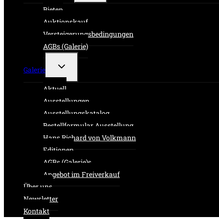
Bieten
Auktionskauf
Versteigerungsbedingungen
AGBs (Galerie)
Untermenü
Galerie
umschalten
Aktuell
Ausstellungen
Ausstellungskatalog
Bestellformular Ausstellung
Hans Richard von Volkmann
Editionen
AGBs (Galerie)s
Angebot im Freiverkauf
Über uns
Newsletter
Kontakt