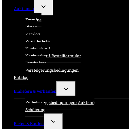
Untermenü
Auktionen
umschalten
Termine
Bieten
Katalog
Künstlerliste
Nachverkauf
Nachverkauf-Bestellformular
Ergebnisse
Versteigerungsbedingungen
Katalog
Untermenü
Einliefern & Verkaufen
umschalten
Einlieferungsbedingungen (Auktion)
Schätzung
Untermenü
Bieten & Kaufen
umschalten