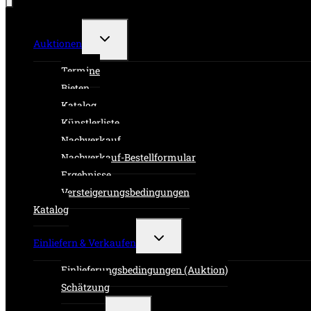
Untermenü
Auktionen
umschalten
Termine
Bieten
Katalog
Künstlerliste
Nachverkauf
Nachverkauf-Bestellformular
Ergebnisse
Versteigerungsbedingungen
Katalog
Untermenü
Einliefern & Verkaufen
umschalten
Einlieferungsbedingungen (Auktion)
Schätzung