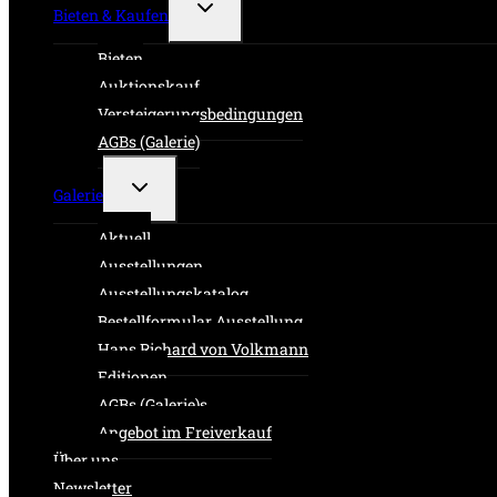
Untermenü
Bieten & Kaufen
umschalten
Bieten
Auktionskauf
Versteigerungsbedingungen
AGBs (Galerie)
Untermenü
Galerie
umschalten
Aktuell
Ausstellungen
Ausstellungskatalog
Bestellformular Ausstellung
Hans Richard von Volkmann
Editionen
AGBs (Galerie)s
Angebot im Freiverkauf
Über uns
Newsletter