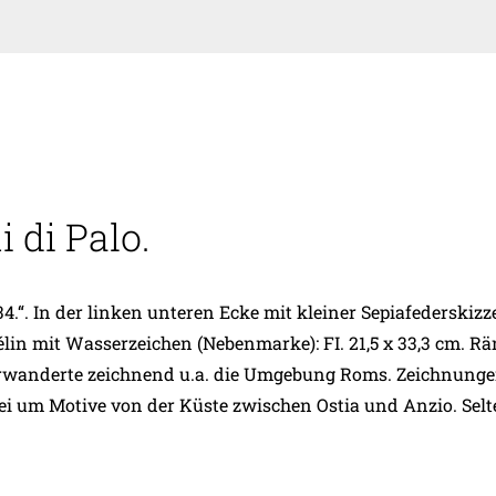
 di Palo.
1834.“. In der linken unteren Ecke mit kleiner Sepiafederski
n mit Wasserzeichen (Nebenmarke): FI. 21,5 x 33,3 cm. Ränd
, erwanderte zeichnend u.a. die Umgebung Roms. Zeichnung
abei um Motive von der Küste zwischen Ostia und Anzio. Selt