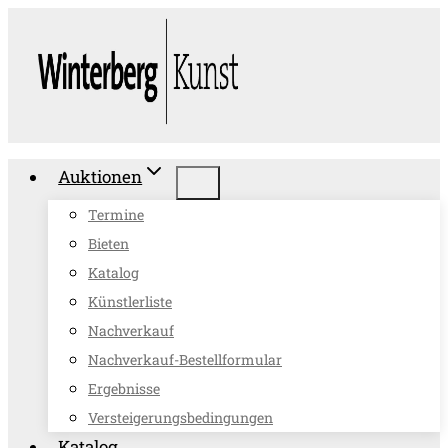
Zum
Inhalt
springen
Auktionen
Termine
Bieten
Katalog
Künstlerliste
Nachverkauf
Nachverkauf-Bestellformular
Ergebnisse
Versteigerungsbedingungen
Katalog