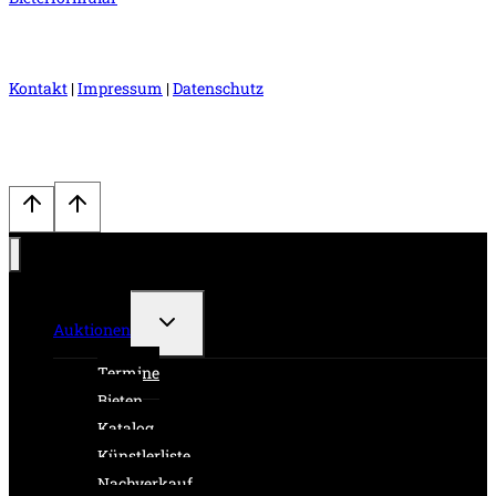
Kontakt
|
Impressum
|
Datenschutz
Untermenü
Auktionen
umschalten
Termine
Bieten
Katalog
Künstlerliste
Nachverkauf