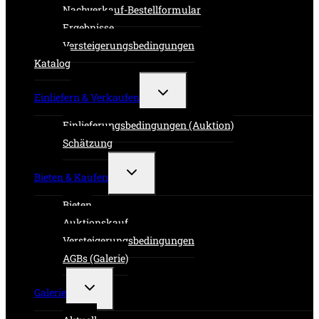
Nachverkauf-Bestellformular
Ergebnisse
Versteigerungsbedingungen
Katalog
Untermenü
Einliefern & Verkaufen
umschalten
Einlieferungsbedingungen (Auktion)
Schätzung
Untermenü
Bieten & Kaufen
umschalten
Bieten
Auktionskauf
Versteigerungsbedingungen
AGBs (Galerie)
Untermenü
Galerie
umschalten