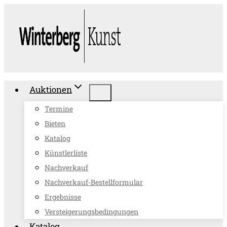
Zum
Inhalt
springen
Auktionen
Termine
Bieten
Katalog
Künstlerliste
Nachverkauf
Nachverkauf-Bestellformular
Ergebnisse
Versteigerungsbedingungen
Katalog