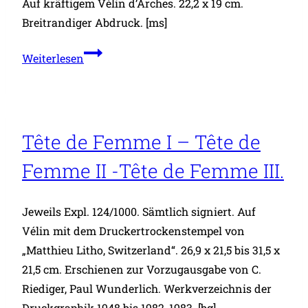
Auf kräftigem Vélin d’Arches. 22,2 x 19 cm.
Breitrandiger Abdruck. [ms]
Kleine
Weiterlesen
Familie.
Tête de Femme I – Tête de
Femme II -Tête de Femme III.
Jeweils Expl. 124/1000. Sämtlich signiert. Auf
Vélin mit dem Druckertrockenstempel von
„Matthieu Litho, Switzerland“. 26,9 x 21,5 bis 31,5 x
21,5 cm. Erschienen zur Vorzugausgabe von C.
Riediger, Paul Wunderlich. Werkverzeichnis der
Druckgraphik 1948 bis 1982, 1983. [bg]