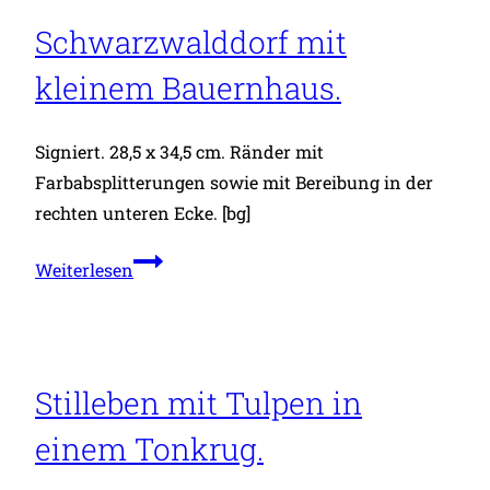
einem
Schwarzwalddorf mit
Glas
kleinem Bauernhaus.
und
Äpfeln.
Signiert. 28,5 x 34,5 cm. Ränder mit
Farbabsplitterungen sowie mit Bereibung in der
rechten unteren Ecke. [bg]
Schwarzwalddorf
Weiterlesen
mit
kleinem
Bauernhaus.
Stilleben mit Tulpen in
einem Tonkrug.