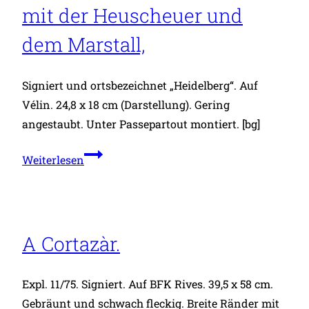
Altstadt,
mit der Heuscheuer und
dem Marstall,
Signiert und ortsbezeichnet „Heidelberg“. Auf
Vélin. 24,8 x 18 cm (Darstellung). Gering
angestaubt. Unter Passepartout montiert. [bg]
Heidelberg:
Weiterlesen
Blick
vom
Neckar
aus
A Cortazàr.
auf
die
Expl. 11/75. Signiert. Auf BFK Rives. 39,5 x 58 cm.
Altstadt
Gebräunt und schwach fleckig. Breite Ränder mit
mit