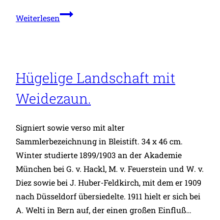
mit
Farblithographie
Weiterlesen
Hammer
6.
und
Blitzbündel.
Hügelige Landschaft mit
Weidezaun.
Signiert sowie verso mit alter
Sammlerbezeichnung in Bleistift. 34 x 46 cm.
Winter studierte 1899/1903 an der Akademie
München bei G. v. Hackl, M. v. Feuerstein und W. v.
Diez sowie bei J. Huber-Feldkirch, mit dem er 1909
nach Düsseldorf übersiedelte. 1911 hielt er sich bei
A. Welti in Bern auf, der einen großen Einfluß…