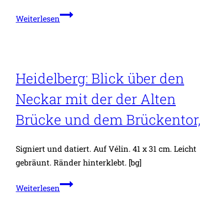
Heidelberg:
Weiterlesen
Stift
Neuburg,
im
Vordergrund
Heidelberg: Blick über den
blühende
Neckar mit der der Alten
Obstbäume.
Brücke und dem Brückentor,
Signiert und datiert. Auf Vélin. 41 x 31 cm. Leicht
gebräunt. Ränder hinterklebt. [bg]
Heidelberg:
Weiterlesen
Blick
über