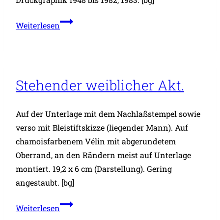
Tête
Weiterlesen
de
Femme
I
–
Stehender weiblicher Akt.
Tête
de
Auf der Unterlage mit dem Nachlaßstempel sowie
Femme
verso mit Bleistiftskizze (liegender Mann). Auf
II
chamoisfarbenem Vélin mit abgerundetem
-
Oberrand, an den Rändern meist auf Unterlage
Tête
montiert. 19,2 x 6 cm (Darstellung). Gering
de
angestaubt. [bg]
Femme
III.
Stehender
Weiterlesen
weiblicher