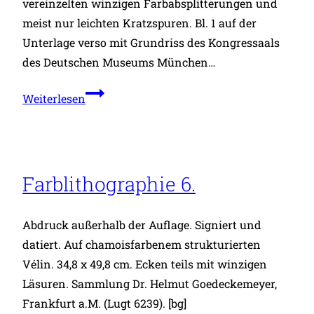
vereinzelten winzigen Farbabsplitterungen und
meist nur leichten Kratzspuren. Bl. 1 auf der
Unterlage verso mit Grundriss des Kongressaals
des Deutschen Museums München…
Auf
Weiterlesen
Fels
sitzender
Wikinger
mit
Farblithographie 6.
Adler
und
Abdruck außerhalb der Auflage. Signiert und
Horn,
datiert. Auf chamoisfarbenem strukturierten
dahinter
Vélin. 34,8 x 49,8 cm. Ecken teils mit winzigen
Walhalla
Läsuren. Sammlung Dr. Helmut Goedeckemeyer,
–
Frankfurt a.M. (Lugt 6239). [bg]
Thor