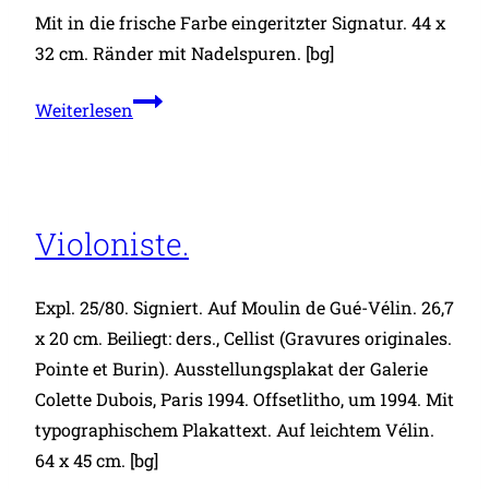
Mit in die frische Farbe eingeritzter Signatur. 44 x
32 cm. Ränder mit Nadelspuren. [bg]
Stilleben
Weiterlesen
mit
Tulpen
in
einem
Violoniste.
Tonkrug.
Expl. 25/80. Signiert. Auf Moulin de Gué-Vélin. 26,7
x 20 cm. Beiliegt: ders., Cellist (Gravures originales.
Pointe et Burin). Ausstellungsplakat der Galerie
Colette Dubois, Paris 1994. Offsetlitho, um 1994. Mit
typographischem Plakattext. Auf leichtem Vélin.
64 x 45 cm. [bg]