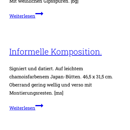
Mit weißlichen Gipsspuren. [bg]
Zwei
Weiterlesen
weibliche
Akte
mit
Tüchern.
Informelle Komposition.
Signiert und datiert. Auf leichtem
chamoisfarbenem Japan-Bütten. 46,5 x 31,5 cm.
Oberrand gering wellig und verso mit
Montierungsresten. [ms]
Informelle
Weiterlesen
Komposition.