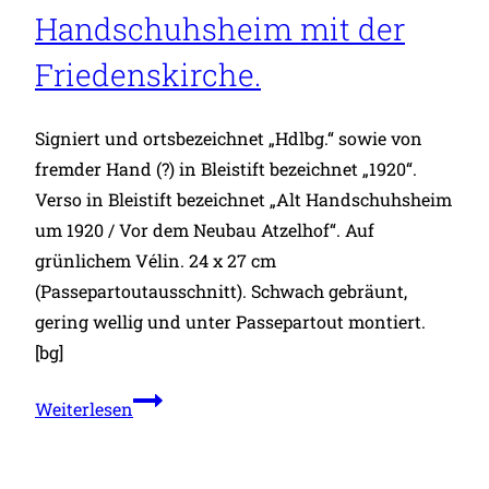
des
Handschuhsheim mit der
Schlosses,
Friedenskirche.
Signiert und ortsbezeichnet „Hdlbg.“ sowie von
fremder Hand (?) in Bleistift bezeichnet „1920“.
Verso in Bleistift bezeichnet „Alt Handschuhsheim
um 1920 / Vor dem Neubau Atzelhof“. Auf
grünlichem Vélin. 24 x 27 cm
(Passepartoutausschnitt). Schwach gebräunt,
gering wellig und unter Passepartout montiert.
[bg]
Heidelberg:
Weiterlesen
Blick
über