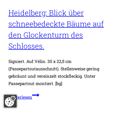
Felder
auf
Heidelberg: Blick über
Teile
schneebedeckte Bäume auf
von
Handschuhsheim
den Glockenturm des
mit
Schlosses.
der
Friedenskirche.
Signiert. Auf Vélin. 30 x 22,5 cm
(Passepartoutausschnitt). Stellenweise gering
gebräunt und vereinzelt stockfleckig. Unter
Passepartout montiert. [bg]
Heidelberg:
Weiterlesen
Blick
über
schneebedeckte