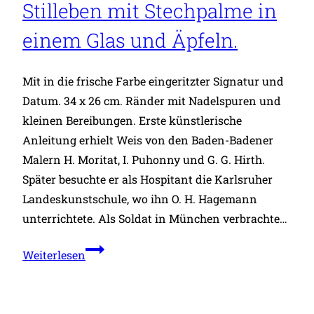
Stilleben mit Stechpalme in
einem Glas und Äpfeln.
Mit in die frische Farbe eingeritzter Signatur und
Datum. 34 x 26 cm. Ränder mit Nadelspuren und
kleinen Bereibungen. Erste künstlerische
Anleitung erhielt Weis von den Baden-Badener
Malern H. Moritat, I. Puhonny und G. G. Hirth.
Später besuchte er als Hospitant die Karlsruher
Landeskunstschule, wo ihn O. H. Hagemann
unterrichtete. Als Soldat in München verbrachte…
Stilleben
Weiterlesen
mit
Stechpalme
in