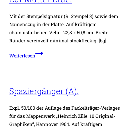
ovale
Formen).
Mit der Stempelsignatur (R. Stempel 3) sowie dem
Namenszug in der Platte. Auf kräftigem
chamoisfarbenen Vélin. 22,8 x 50,8 cm. Breite
Ränder vereinzelt minimal stockfleckig. [bg]
Zur
Weiterlesen
Mutter
Erde.
Spaziergänger (A).
Expl. 50/100 der Auflage des Fackelträger-Verlages
für das Mappenwerk „Heinrich Zille. 10 Original-
Graphiken“, Hannover 1964. Auf kräftigem