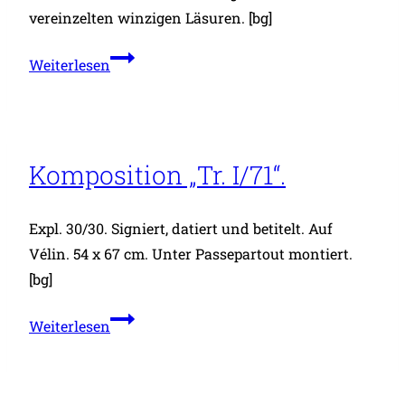
vereinzelten winzigen Läsuren. [bg]
der
Heuscheuer
A
Weiterlesen
und
Cortazàr.
dem
Marstall,
Komposition „Tr. I/71“.
Expl. 30/30. Signiert, datiert und betitelt. Auf
Vélin. 54 x 67 cm. Unter Passepartout montiert.
[bg]
Komposition
Weiterlesen
„Tr.
I/71“.