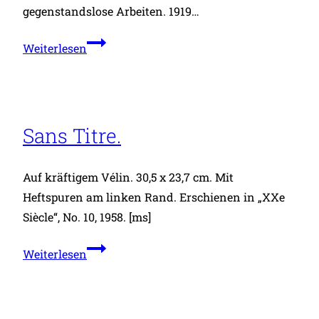
gegenstandslose Arbeiten. 1919…
Brustbildnis
Weiterlesen
einer
braunhaarigen
jungen
Frau
Sans Titre.
in
grünem
Auf kräftigem Vélin. 30,5 x 23,7 cm. Mit
Kleid,
Heftspuren am linken Rand. Erschienen in „XXe
Siècle“, No. 10, 1958. [ms]
Sans
Weiterlesen
Titre.