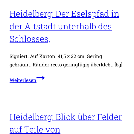
Heidelberg: Der Eselspfad in
der Altstadt unterhalb des
Schlosses,
Signiert. Auf Karton. 41,5 x 32 cm. Gering
gebräunt. Ränder recto geringfügig überklebt. [bg]
Heidelberg:
Weiterlesen
Der
Eselspfad
in
der
Heidelberg: Blick über Felder
Altstadt
auf Teile von
unterhalb