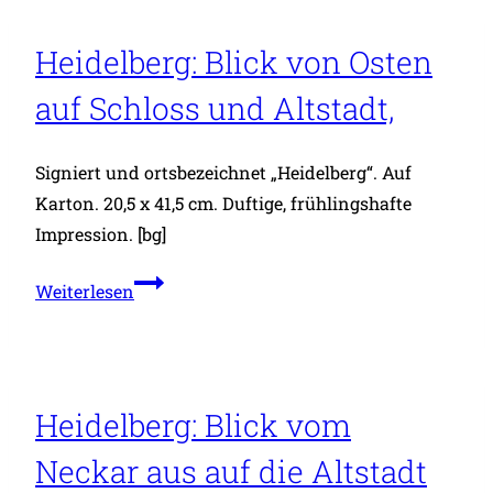
den
Neckar
Heidelberg: Blick von Osten
mit
auf Schloss und Altstadt,
der
der
Alten
Signiert und ortsbezeichnet „Heidelberg“. Auf
Brücke
Karton. 20,5 x 41,5 cm. Duftige, frühlingshafte
und
Impression. [bg]
dem
Heidelberg:
Brückentor,
Weiterlesen
Blick
von
Osten
auf
Heidelberg: Blick vom
Schloss
Neckar aus auf die Altstadt
und